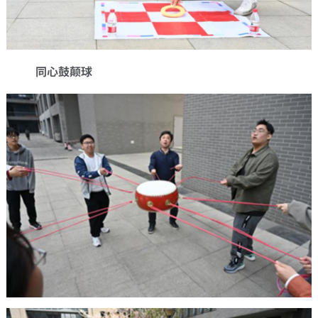
同心鼓颠球