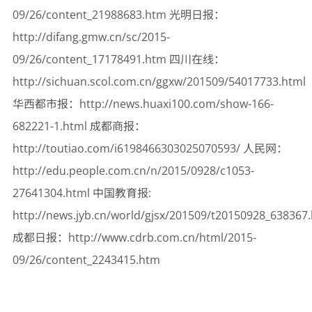
09/26/content_21988683.htm 光明日报：
http://difang.gmw.cn/sc/2015-
09/26/content_17178491.htm 四川在线：
http://sichuan.scol.com.cn/ggxw/201509/54017733.html
华西都市报：http://news.huaxi100.com/show-166-
682221-1.html 成都商报：
http://toutiao.com/i6198466303025070593/ 人民网：
http://edu.people.com.cn/n/2015/0928/c1053-
27641304.html 中国教育报:
http://news.jyb.cn/world/gjsx/201509/t20150928_638367
成都日报：http://www.cdrb.com.cn/html/2015-
09/26/content_2243415.htm