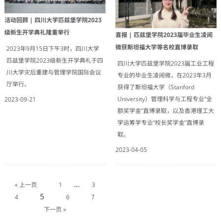
活动回顾 | 四川大学匹兹堡学院2023
级新生开学典礼隆重举行
喜报 | 匹兹堡学院2023届毕业生凌阅
微获斯坦福大学等名校直博录取
2023年9月15日下午3时，四川大学
匹兹堡学院2023级新生开学典礼于四
四川大学匹兹堡学院2023届工业工程
川大学灾后重建与管理学院国际会议
专业的毕业生凌阅微，在2023年3月
厅举行。
获得了斯坦福大学（Stanford
University）管理科学与工程专业“全
2023-09-21
额奖学金”直博录取，以及香港理工大
学运筹学专业“校长奖学金”直博录
取。
2023-04-05
…
« 上一页
1
3
5
4
6
7
下一页 »