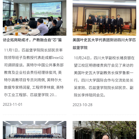
美国叶史瓦大学代表团到访四川大学匹
访企拓岗助成才，产教融合启“芯”篇
兹堡学院
11月1日，匹兹堡学院院长邱民京率
院领导班子及教授代表赴成都Intel公
10月24日，四川大学副校长褚良银在
司调研座谈。英特尔中国公共事务部
望江校区明德楼贵宾厅会见了来访的
教育及企业社会责任经理徐俊鸿, 英
美国叶史瓦大学副教务长保罗鲁索一
特尔高教项目专员刘雨佩, 英特尔大
行。四川大学国际合作与交流处处长
数据专家杨润星, 工程师李林宸, 英特
吴家刚、匹兹堡学院院长邱民京、副
尔工业工程部、匹兹堡学院 20…
院长李烨陪同会见。
2023-11-01
2023-10-28