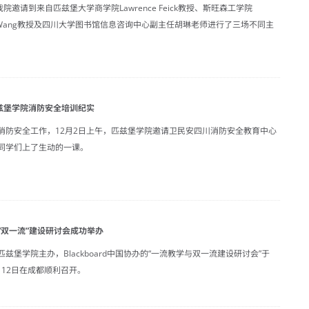
我院邀请到来自匹兹堡大学商学院Lawrence Feick教授、斯旺森工学院
ng Wang教授及四川大学图书馆信息咨询中心副主任胡琳老师进行了三场不同主
匹兹堡学院消防安全培训纪实
消防安全工作，12月2日上午，匹兹堡学院邀请卫民安四川消防安全教育中心
同学们上了生动的一课。
“双一流”建设研讨会成功举办
兹堡学院主办，Blackboard中国协办的“一流教学与双一流建设研讨会”于
1月12日在成都顺利召开。