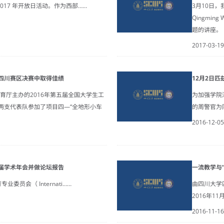
017 年开放日活动。作为西部……
3月10日，
Qingmi
题的讲座。
2017-03-19
四川赛区决赛中取得佳绩
12月2日
育厅主办的2016年第五届全国大学生工
为加强学院
两支代表队参加了项目四—“全地形小车
的周警官为
2016-12-05
届学术年会并做论坛报告
一流教学与
委员会（ Internati……
由四川大学匹
2016年1
2016-11-16