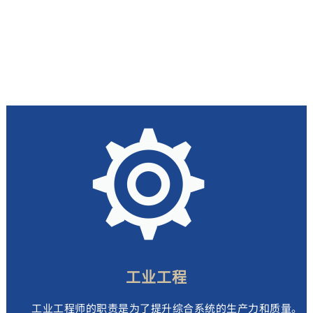
技能，接受严格的科学研究、工程实践和实验训练。学生将能掌
握并应用专业基础和设计实践的知识，并获得系统性解决复杂工
程问题的能力。该专业引进匹兹堡大学斯旺森工学院相应专业的
课程体系，致力于培养具有国际视野和市场开拓能力的适应新世
纪竞争环境的高素质复合型人才。
工业工程
工业工程师的职责是为了提升综合系统的生产力和质量。