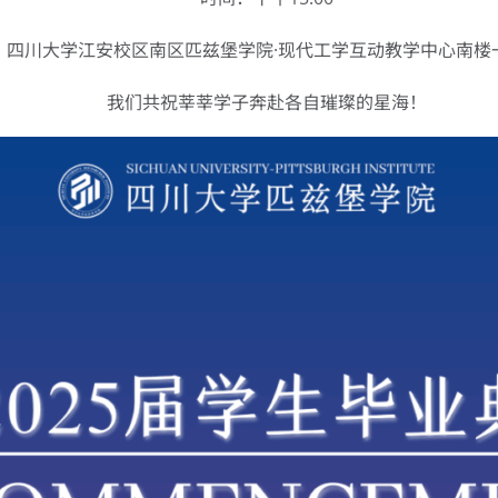
：四川大学江安校区南区匹兹堡学院·现代工学互动教学中心南楼
我们共祝莘莘学子奔赴各自璀璨的星海！